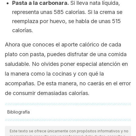
Pasta a la carbonara.
Si lleva nata líquida,
representa unas 585 calorías. Si la crema se
reemplaza por huevo, se habla de unas 515
calorías.
Ahora que conoces el aporte calórico de cada
plato con pasta, puedes disfrutar de una comida
saludable. No olvides poner especial atención en
la manera como la cocinas y con qué la
acompañas. De esta manera, no caerás en el error
de consumir demasiadas calorías.
Bibliografía
Todas las fuentes citadas fueron revisadas a profundidad por
nuestro equipo, para asegurar su calidad, confiabilidad,
Este texto se ofrece únicamente con propósitos informativos y no