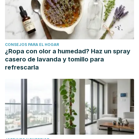
(Basel, Switzerland)
,
9
(1), 23.
https://doi.org/10.3390/foods9010023
CONSEJOS PARA EL HOGAR
¿Ropa con olor a humedad? Haz un spray
casero de lavanda y tomillo para
refrescarla