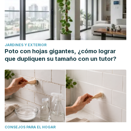
factores de riesgo
. BS thesis. Universidad de Guayaquil.
Facultad Piloto de Odontología, 2021.
Carranza Villao, Kevin Brayan.
Gingivitis asociada al
embarazo
. BS thesis. Universidad de Guayaquil. Facultad
Piloto de Odontología, 2020.
JARDINES Y EXTERIOR
Quintana Guerra, Adrián Alberto. "Factores de riesgo
Poto con hojas gigantes, ¿cómo lograr
asociados a la gingivitis en adolescentes gestantes."
que dupliquen su tamaño con un tutor?
(2019).
Sanz, Mariano, et al. "Periodontitis and cardiovascular
diseases: Consensus report."
Journal of Clinical
Periodontology
47.3 (2020): 268-288.
Preshaw, Philip M., and Susan M. Bissett. "Periodontitis and
diabetes."
British dental journal
227.7 (2019): 577-584.
Könönen, Eija, Mervi Gursoy, and Ulvi Kahraman Gursoy.
"Periodontitis: A multifaceted disease of tooth-supporting
CONSEJOS PARA EL HOGAR
tissues."
Journal of clinical medicine
8.8 (2019): 1135.