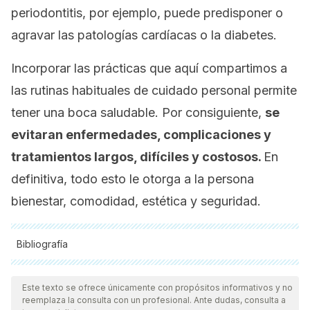
periodontitis, por ejemplo, puede predisponer o
agravar las patologías cardíacas o la diabetes.
Incorporar las prácticas que aquí compartimos a
las rutinas habituales de cuidado personal permite
tener una boca saludable. Por consiguiente,
se
evitaran enfermedades, complicaciones y
tratamientos largos, difíciles y costosos.
En
definitiva, todo esto le otorga a la persona
bienestar, comodidad, estética y seguridad.
Bibliografía
Todas las fuentes citadas fueron revisadas a profundidad por
nuestro equipo, para asegurar su calidad, confiabilidad,
Este texto se ofrece únicamente con propósitos informativos y no
reemplaza la consulta con un profesional. Ante dudas, consulta a
vigencia y validez.
La bibliografía de este artículo fue