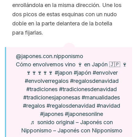
enrollándola en la misma dirección. Une los
dos picos de estas esquinas con un nudo
doble en la parte delantera de la botella
para fijarlas.
@japones.con.nipponismo
Cómo envolvemos vino 🍷 en Japón 🇯🇵 🍷
🍷🍷🍷🍷🍷
#japon
#japón
#envolver
#envolverregalos
#regalosdenavidad
#tradiciones
#tradicionesdenavidad
#tradicionesjaponesas
#manualidades
#regalos
#regalosdenavidad
#navidad
#japones
#japonesonline
♬ sonido original – Japonés con
Nipponismo – Japonés con Nipponismo