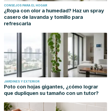
Poveda D, Chang A, Cuadros G, Acero V. Determinación de
CONSEJOS PARA EL HOGAR
ácaros del polvo en 90 hogares de tres localidades de
¿Ropa con olor a humedad? Haz un spray
Bogotá, Colombia. Spei Domus. 2014;10(20):7-16. doi:
casero de lavanda y tomillo para
http://dx.doi.org/10.16925/sp.v10i20.883
refrescarla
Sociedad Española de Inmunología Clínica, Alergología y
Asma Pediátrica. Aeroalérgenos: pólenes, ácaros, hongos,
animales y otros. Medidas de evitación. [Internet]. 2019.
Available from:
https://www.aeped.es/sites/default/files/documentos/05_aer
JARDINES Y EXTERIOR
Poto con hojas gigantes, ¿cómo lograr
que dupliquen su tamaño con un tutor?