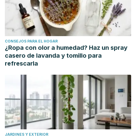
Ecology and Management.
https://doi.org/10.1016/j.foreco.2008.08.008
Murbach Teles Andrade, B. F., Nunes Barbosa, L., Da Silva
Probst, I., & Fernandes Júnior, A. (2014). Antimicrobial
activity of essential oils. Journal of Essential Oil Research.
CONSEJOS PARA EL HOGAR
https://doi.org/10.1080/10412905.2013.860409
¿Ropa con olor a humedad? Haz un spray
casero de lavanda y tomillo para
refrescarla
JARDINES Y EXTERIOR