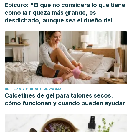
https://doi.org/10.1111/jam.12935
Epicuro: "El que no considera lo que tiene
Rogawansamy, S., Gaskin, S., Taylor, M., & Pisaniello, D.
como la riqueza más grande, es
(2015). An evaluation of antifungal agents for the treatment
desdichado, aunque sea el dueño del
of fungal contamination in indoor air environments.
mundo"
International Journal of Environmental Research and Public
Health. https://doi.org/10.3390/ijerph120606319
Fitzpatrick, M. (2010). Antimicrobial action of tea tree oil (
Melaleuca alternifolia ) on five common bacteria. Journal of
Food and Drug Analysis.
Delaquis, P. J., Stanich, K., Girard, B., & Mazza, G. (2002).
Antimicrobial activity of individual and mixed fractions of
BELLEZA Y CUIDADO PERSONAL
dill, cilantro, coriander and eucalyptus essential oils.
Calcetines de gel para talones secos:
International Journal of Food Microbiology.
cómo funcionan y cuándo pueden ayudar
https://doi.org/10.1016/S0168-1605(01)00734-6
Batish, D. R., Singh, H. P., Kohli, R. K., & Kaur, S. (2008).
Eucalyptus essential oil as a natural pesticide. Forest