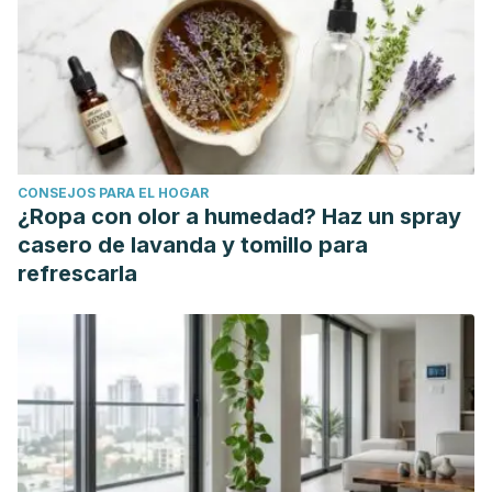
Waard, William
R. Jacobs Jr., Laurent Kremer, Howard Takiff mBio Feb
2014, 5 (2) e00013-14; DOI: 10.1128/mBio.00013-14
CONSEJOS PARA EL HOGAR
¿Ropa con olor a humedad? Haz un spray
casero de lavanda y tomillo para
refrescarla