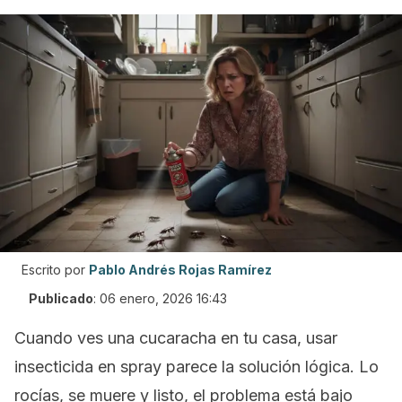
Escrito por
Pablo Andrés Rojas Ramírez
Publicado
:
06 enero, 2026 16:43
Cuando ves una cucaracha en tu casa, usar
insecticida en spray parece la solución lógica. Lo
rocías, se muere y listo, el problema está bajo