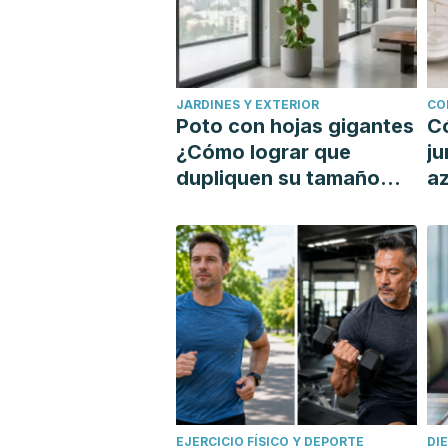
JARDINES Y EXTERIOR
CO
Poto con hojas gigantes
C
¿Cómo lograr que
ju
dupliquen su tamaño
az
con un tutor?
si
EJERCICIO FÍSICO Y DEPORTE
DI