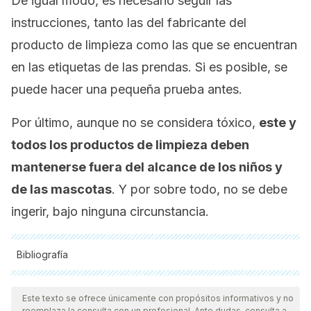
De igual modo, es necesario seguir las
instrucciones, tanto las del fabricante del
producto de limpieza como las que se encuentran
en las etiquetas de las prendas. Si es posible, se
puede hacer una pequeña prueba antes.
Por último, aunque no se considera tóxico,
este y
todos los productos de limpieza deben
mantenerse fuera del alcance de los niños y
de las mascotas
. Y por sobre todo, no se debe
ingerir, bajo ninguna circunstancia.
Bibliografía
Todas las fuentes citadas fueron revisadas a profundidad por
nuestro equipo, para asegurar su calidad, confiabilidad,
Este texto se ofrece únicamente con propósitos informativos y no
reemplaza la consulta con un profesional. Ante dudas, consulta a