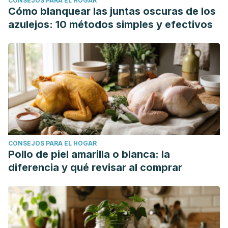
CONSEJOS PARA EL HOGAR
luminol in detecting bloodstains that have been washed
Cómo blanquear las juntas oscuras de los
with sodium percarbonate and exposed to environmental
azulejos: 10 métodos simples y efectivos
conditions. Australian Journal of Forensic Sciences. 2018;
50(4): 345-354. DOI: 10.1080/00450618.2016.1264478.
Alam, M., Jagger, R., Vowles, R. and Moran, J. (2011),
Comparative stain removal properties of four commercially
available denture cleaning products: an
in vitro
study.
International Journal of Dental Hygiene, 9: 37-42.
https://doi.org/10.1111/j.1601-5037.2009.00432.x
CONSEJOS PARA EL HOGAR
Pollo de piel amarilla o blanca: la
diferencia y qué revisar al comprar