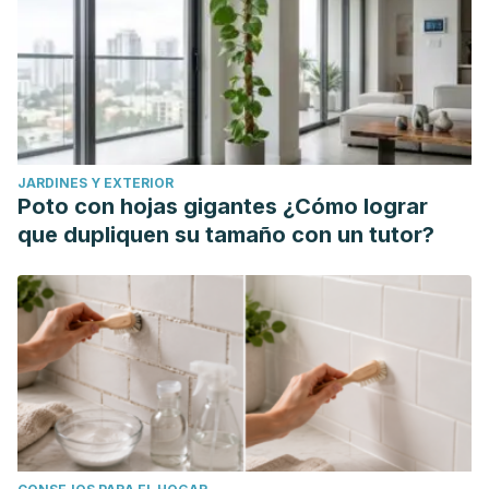
Urara I, Iwahito T, Katsumi S, Kazuaki Y. 2-
[Bis(carboxymethyl)amino] propanoic acid-Chelated
Copper Chelate Enhances Bacterial Elimination by Sodium
Percarbonate. 2021; 26(1):9-15.
https://doi.org/10.4265/bio.26.9
Cressey P, Pattis I. Health risk assessment: dishwasher
JARDINES Y EXTERIOR
powder. Prepared as part of a Ministry of Health. 2014.
Poto con hojas gigantes ¿Cómo lograr
Disponible en: https://www.esr.cri.nz/assets/HEALTH-
que dupliquen su tamaño con un tutor?
CONTENT/MoH-reports/FW14027-Dishwasher-powder-
FINAL-Sept-2014.pdf.
Mileto D, Mancon A, Staurenghi F, Rizzo A, et al. Inactivation
of SARS-CoV-2 in the Liquid Phase: Are Aqueous
Hydrogen Peroxide and Sodium Percarbonate Efficient
Decontamination Agents? 2021; 28(4): 260 – 267. doi:
10.1021/acs.chas.0c00095
Oldfield C, Morgan R, Miles H, French J. The efficacy of