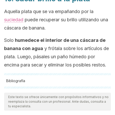
Aquella plata que se va empañando por la
suciedad
puede recuperar su brillo utilizando una
cáscara de banana.
Solo
humedece el interior de una cáscara de
banana con agua
y frótala sobre los artículos de
plata. Luego, pásales un paño húmedo por
encima para secar y eliminar los posibles restos.
Bibliografía
Todas las fuentes citadas fueron revisadas a profundidad por
nuestro equipo, para asegurar su calidad, confiabilidad,
Este texto se ofrece únicamente con propósitos informativos y no
reemplaza la consulta con un profesional. Ante dudas, consulta a
vigencia y validez.
La bibliografía de este artículo fue
tu especialista.
considerada confiable y de precisión académica o