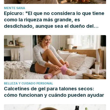
Lee, H., Xie, L., Yu, M., Kang, H., Feng, T., Deane, R., …
MENTE SANA
Benveniste, H. (2015). The Effect of Body Posture on Brain
Epicuro: "El que no considera lo que tiene
Glymphatic Transport. Journal of Neuroscience, 35(31),
como la riqueza más grande, es
11034–11044. https://doi.org/10.1523/JNEUROSCI.1625-
desdichado, aunque sea el dueño del
15.2015
mundo"
Miró, E, Iáñez, MA, Cano-Lozano, MdC. Patrones de sueño
y salud. International Journal of Clinical and Health
Psychology [Internet]. 2002;2(2):301-326. Recuperado de:
https://www.redalyc.org/articulo.oa?id=33720206
Las posturas más recomendadas para dormir, Hospital
Dr.Gálvez. Disponible online:
https://www.hospitalgalvez.com/las-posturas-mas-
BELLEZA Y CUIDADO PERSONAL
recomendadas-para-dormir/
Calcetines de gel para talones secos:
cómo funcionan y cuándo pueden ayudar