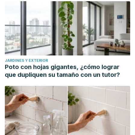
ELECTRÓNICO. PERSPECTIVAS [Internet]. 2009; (24):151-
164. Recuperado de: https://www.redalyc.org/articulo.oa?
id=425942160008
JARDINES Y EXTERIOR
Poto con hojas gigantes, ¿cómo lograr
que dupliquen su tamaño con un tutor?