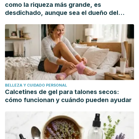
saneamiento ambiental de la UCV.
Revista de La Facultad
como la riqueza más grande, es
de Ingenieria
.
desdichado, aunque sea el dueño del
mundo"
BELLEZA Y CUIDADO PERSONAL
Calcetines de gel para talones secos:
cómo funcionan y cuándo pueden ayudar