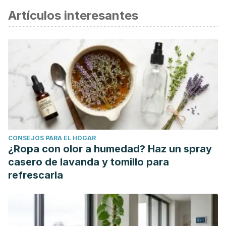
Artículos interesantes
científica.
St Claire L, Watkins CJ, Billinghurst B. Differences in
meanings of health: and exploratory study of general
practitioners and their patients. Fam Pract. 1996
Dec;13(6):511-6.
CONSEJOS PARA EL HOGAR
¿Ropa con olor a humedad? Haz un spray
casero de lavanda y tomillo para
refrescarla