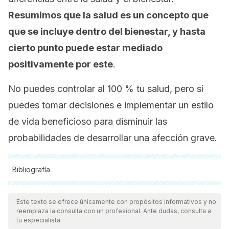
Resumimos que la salud es un concepto que
que se incluye dentro del bienestar, y hasta
cierto punto puede estar mediado
positivamente por este
.
No puedes controlar al 100 % tu salud, pero sí
puedes tomar decisiones e implementar un estilo
de vida beneficioso para disminuir las
probabilidades de desarrollar una afección grave.
Bibliografía
Todas las fuentes citadas fueron revisadas a profundidad por
nuestro equipo, para asegurar su calidad, confiabilidad,
Este texto se ofrece únicamente con propósitos informativos y no
reemplaza la consulta con un profesional. Ante dudas, consulta a
vigencia y validez.
La bibliografía de este artículo fue
tu especialista.
considerada confiable y de precisión académica o