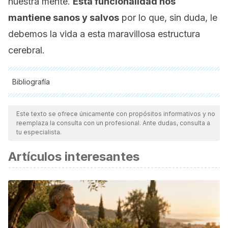
nuestra mente.
Esta funcionalidad nos
mantiene sanos y salvos
por lo que, sin duda, le
debemos la vida a esta maravillosa estructura
cerebral.
Bibliografía
Todas las fuentes citadas fueron revisadas a profundidad por
nuestro equipo, para asegurar su calidad, confiabilidad,
Este texto se ofrece únicamente con propósitos informativos y no
reemplaza la consulta con un profesional. Ante dudas, consulta a
vigencia y validez.
La bibliografía de este artículo fue
tu especialista.
considerada confiable y de precisión académica o
Artículos interesantes
científica.
Roozendaal, B., McEwen, B. S., & Chattarji, S. (2009).
Stress, memory and the amygdala. Nature Reviews
Neuroscience. https://doi.org/10.1038/nrn2651
Baxter, M. G., & Murray, E. A. (2002). The amygdala and
reward. Nature Reviews Neuroscience.