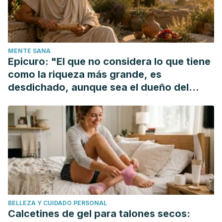
https://doi.org/10.1038/nrn875
Steriade, M., & Pare, D. (2009). The amygdala. In Gating in
Cerebral Networks.
MENTE SANA
https://doi.org/10.1017/cbo9780511541735.004
Epicuro: "El que no considera lo que tiene
McDonald, A. J. (2014). Amygdala. In Encyclopedia of the
como la riqueza más grande, es
Neurological Sciences. https://doi.org/10.1016/B978-0-12-
desdichado, aunque sea el dueño del
385157-4.01113-1
mundo"
BELLEZA Y CUIDADO PERSONAL
Calcetines de gel para talones secos: