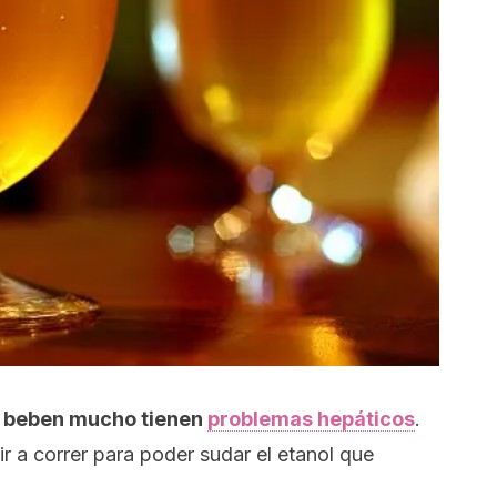
es beben mucho tienen
problemas hepáticos
.
r a correr para poder sudar el etanol que