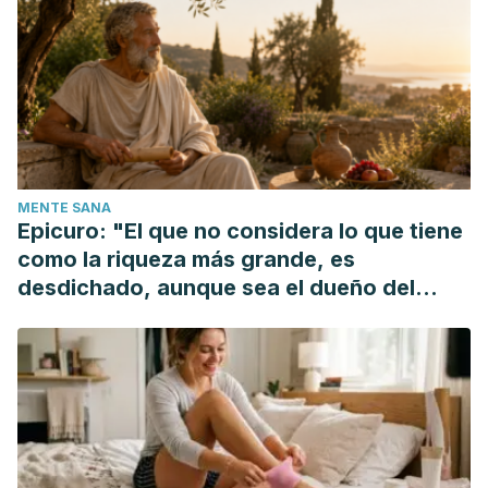
autocumplida o los dos tiempos de la verdad. Desde El
Jardín de Freud.
https://doi.org/10.15446/djf.n16.58154
Porcar Raro, E., Gimeno Nácher, M. E., Balaguer Rodríguez,
P., & Aledón Pitarch, B. (2013). El efecto Pigmalión,
autoestima y rendimiento escolar. Fòrum de Recerca.
https://doi.org/10.6035/ForumRecerca.2013.27
García, V. J. (2015). El efecto Pigmalión y su efecto
MENTE SANA
transformador a través de las expectativas. Textos y
Epicuro: "El que no considera lo que tiene
Contextos.
como la riqueza más grande, es
desdichado, aunque sea el dueño del
mundo"