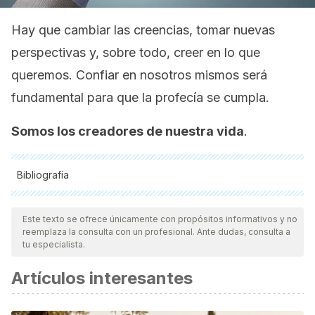
Hay que cambiar las creencias, tomar nuevas
perspectivas y, sobre todo, creer en lo que
queremos. Confiar en nosotros mismos será
fundamental para que la profecía se cumpla.
Somos los creadores de nuestra vida
.
Bibliografía
Todas las fuentes citadas fueron revisadas a profundidad por
nuestro equipo, para asegurar su calidad, confiabilidad,
Este texto se ofrece únicamente con propósitos informativos y no
reemplaza la consulta con un profesional. Ante dudas, consulta a
vigencia y validez.
La bibliografía de este artículo fue
tu especialista.
considerada confiable y de precisión académica o
Artículos interesantes
científica.
Vargas Castro, D. A., & Castro, D. A. V. (2016). Profecía