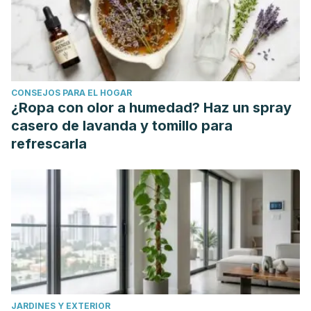
78. doi: 10.1016/j.jep.2010.01.021. Epub 2010 Jan 15. PMID:
20079822.
Elaheh Bateni, Richard Tester, Farage Al-Ghazzewi, Soheil
Bateni, Kamran Alvani, John Piggott, The Use of Konjac
Glucomannan Hydrolysates (GMH) to Improve the Health of
CONSEJOS PARA EL HOGAR
the Skin and Reduce Acne Vulgaris, American Journal of
¿Ropa con olor a humedad? Haz un spray
Dermatology and Venereology, Vol. 2 No. 2, 2013, pp. 10-
casero de lavanda y tomillo para
14. doi: 10.5923/j.ajdv.20130202.02
refrescarla
How to safely exfoliate at home. (n.d.). American Academy
of Dermatology. Retrieved on November 11, 2020 from
https://www.aad.org/public/everyday-care/skin-care-
secrets/routine/safely-exfoliate-at-home
Farshchian M, Daveluy S. Rosacea. [Updated 2020 Aug 11].
In: StatPearls [Internet]. Treasure Island (FL): StatPearls
Publishing; 2020 Jan-. Available from:
https://www.ncbi.nlm.nih.gov/books/NBK557574/
JARDINES Y EXTERIOR