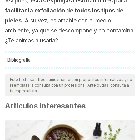
Así pues,
estas esponjas resultan útiles para
facilitar la exfoliación de todos los tipos de
pieles
. A su vez, es amable con el medio
ambiente, ya que se descompone y no contamina.
¿Te animas a usarla?
Bibliografía
Todas las fuentes citadas fueron revisadas a profundidad por
nuestro equipo, para asegurar su calidad, confiabilidad,
Este texto se ofrece únicamente con propósitos informativos y no
reemplaza la consulta con un profesional. Ante dudas, consulta a
vigencia y validez.
La bibliografía de este artículo fue
tu especialista.
considerada confiable y de precisión académica o
Artículos interesantes
científica.
Chua M, Baldwin TC, Hocking TJ, Chan K. Traditional uses
and potential health benefits of Amorphophallus konjac K.
Koch ex N.E.Br. J Ethnopharmacol. 2010 Mar 24;128(2):268-