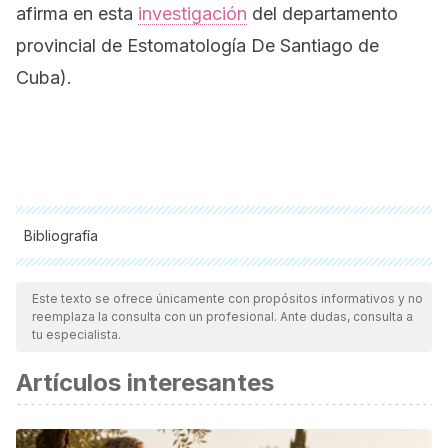
afirma en esta
investigación
del departamento
provincial de Estomatología De Santiago de
Cuba).
Bibliografía
Todas las fuentes citadas fueron revisadas a profundidad por
nuestro equipo, para asegurar su calidad, confiabilidad,
Este texto se ofrece únicamente con propósitos informativos y no
reemplaza la consulta con un profesional. Ante dudas, consulta a
vigencia y validez.
La bibliografía de este artículo fue
tu especialista.
considerada confiable y de precisión académica o
Artículos interesantes
científica.
Composición de las pastas
dentales.
http://www.escuelapedia.com/composicion-de-