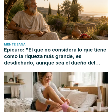
las-pastas-dentales/
Salud
bucodental.
https://www.who.int/mediacentre/factsheets/fs318
Casals-Peidró, E. (2005). Hábitos de higiene oral en la
población escolar y adulta española. Rcoe.
https://doi.org/10.4321/S1138-123X2005000400002
MENTE SANA
Epicuro: "El que no considera lo que tiene
como la riqueza más grande, es
desdichado, aunque sea el dueño del
mundo"