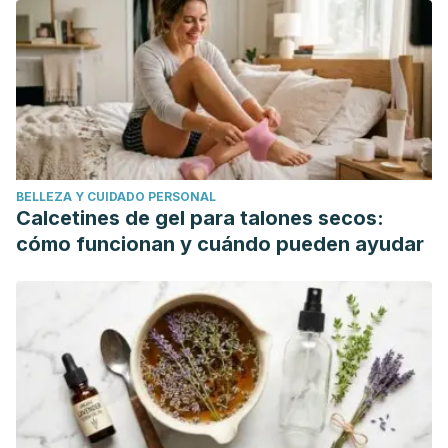
ACII.pdf
Cleveland Clinic. (2015). What Your Tongue Can Tell You
About Your Health. https://health.clevelandclinic.org/what-
your-tongue-can-tell-you-about-your-health/
Stanford Medicine. Technique of the Tongue Exam.
https://stanfordmedicine25.stanford.edu/the25/tongue.html
BELLEZA Y CUIDADO PERSONAL
Calcetines de gel para talones secos:
cómo funcionan y cuándo pueden ayudar