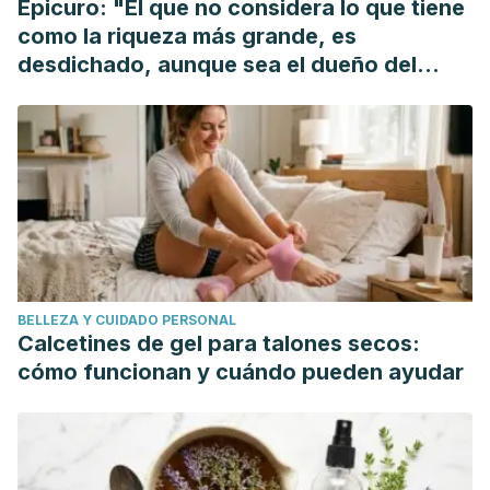
Epicuro: "El que no considera lo que tiene
Pinessi, L. (2002). Food and headache attacks: A
como la riqueza más grande, es
comparison of patients with migraine and tension-type
desdichado, aunque sea el dueño del
headache. Panminerva Medica.
mundo"
Crawford, P., Simmons, M., & Hoock, J. (2006). Clinical
inquiries. What dietary modifications are indicated for
migraines? The Journal of Family Practice.
Bouvard, V., Loomis, D., Guyton, K. Z., Grosse, Y., Ghissassi,
F. El, Benbrahim-Tallaa, L., … Wu, K. (2015). Carcinogenicity
of consumption of red and processed meat. The Lancet
Oncology. https://doi.org/10.1016/S1470-2045(15)00444-1
BELLEZA Y CUIDADO PERSONAL
Calcetines de gel para talones secos:
cómo funcionan y cuándo pueden ayudar