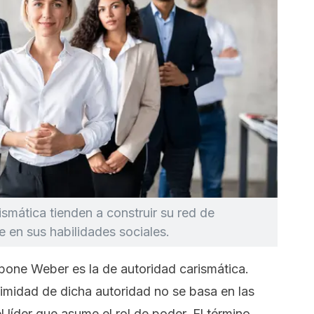
smática tienden a construir su red de
e en sus habilidades sociales.
pone Weber es la de autoridad carismática.
gitimidad de dicha autoridad no se basa en las
l líder que asume el rol de poder. El término