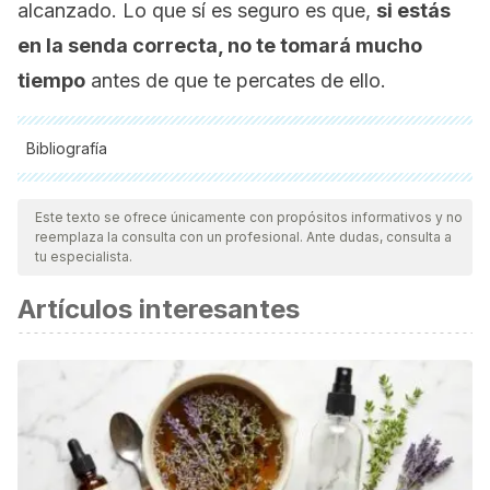
alcanzado. Lo que sí es seguro es que,
si estás
en la senda correcta, no te tomará mucho
tiempo
antes de que te percates de ello.
Bibliografía
Todas las fuentes citadas fueron revisadas a profundidad por
nuestro equipo, para asegurar su calidad, confiabilidad,
Este texto se ofrece únicamente con propósitos informativos y no
reemplaza la consulta con un profesional. Ante dudas, consulta a
vigencia y validez.
La bibliografía de este artículo fue
tu especialista.
considerada confiable y de precisión académica o
Artículos interesantes
científica.
Athan, A., & Miller, L. Spiritual awakening through the
motherhood journey. Journal of the Motherhood Initiative
for Research and Community Involvement. 2005; 7(1).
Galanter, M., Dermatis, H., & Sampson, C. Spiritual
awakening in alcoholics anonymous: empirical findings.