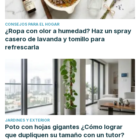
Alcoholism Treatment Quarterly. 20014; 32(2-3): 319-334.
Sol, M., & Luna, A. The spiritual awakening process. Luna &
Sol Pty Ltd. 2019.
CONSEJOS PARA EL HOGAR
Taylor, S. Two modes of sudden spiritual awakening? Ego-
¿Ropa con olor a humedad? Haz un spray
dissolution and explosive energetic awakening.
casero de lavanda y tomillo para
International Journal of Transpersonal Studies. 2018; 37(2):
refrescarla
131-143.
JARDINES Y EXTERIOR
Poto con hojas gigantes ¿Cómo lograr
que dupliquen su tamaño con un tutor?