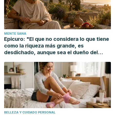
Lawrence E. Jerome. (1989).
Crystal Power: The Ultimate
Placebo Effect
Elizabeth Palermo, “
Crystal Healing: Stone-Cold Facts
About Gemstone Treatments” (2017)
MENTE SANA
Epicuro: "El que no considera lo que tiene
como la riqueza más grande, es
desdichado, aunque sea el dueño del
mundo"
BELLEZA Y CUIDADO PERSONAL