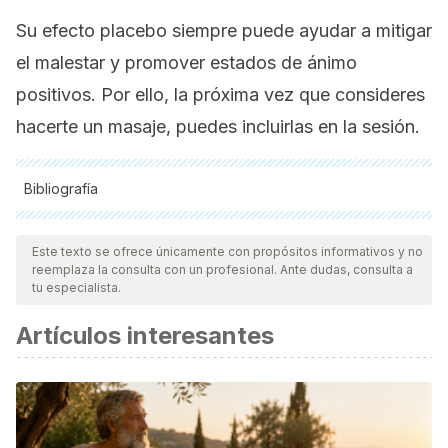
Su efecto placebo siempre puede ayudar a mitigar
el malestar y promover estados de ánimo
positivos. Por ello, la próxima vez que consideres
hacerte un masaje, puedes incluirlas en la sesión.
Bibliografía
Todas las fuentes citadas fueron revisadas a profundidad por
nuestro equipo, para asegurar su calidad, confiabilidad,
Este texto se ofrece únicamente con propósitos informativos y no
reemplaza la consulta con un profesional. Ante dudas, consulta a
vigencia y validez.
La bibliografía de este artículo fue
tu especialista.
considerada confiable y de precisión académica o
Artículos interesantes
científica.
S.R.N. Murthy and Raghuram Shenoy”, GEM THERAPY AND
EPILEPSY”,
Anc Sci Life
. 1990 Apr-Jun; 9(4): 185–190.
Miller FG, et al. (2009).
The placebo effect: Illness and
interpersonal healing
.