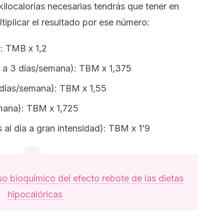
kilocalorías necesarias tendrás que tener en
ltiplicar el resultado por ese número:
): TMB x 1,2
 1 a 3 días/semana): TBM x 1,375
 días/semana): TBM x 1,55
emana): TBM x 1,725
 al día a gran intensidad): TBM x 1’9
so bioquímico del efecto rebote de las dietas
hipocalóricas