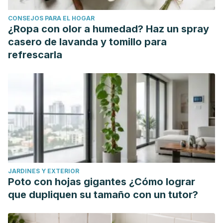
textiles históricos.
Universidad Estatal de Ohio.
CONSEJOS PARA EL HOGAR
https://u.osu.edu/clotheslines/2018/11/16/the-history-
¿Ropa con olor a humedad? Haz un spray
behind-animal-prints/
casero de lavanda y tomillo para
refrescarla
JARDINES Y EXTERIOR
Poto con hojas gigantes ¿Cómo lograr
que dupliquen su tamaño con un tutor?