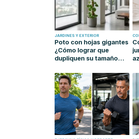
JARDINES Y EXTERIOR
CO
Poto con hojas gigantes
C
¿Cómo lograr que
ju
dupliquen su tamaño
az
con un tutor?
si