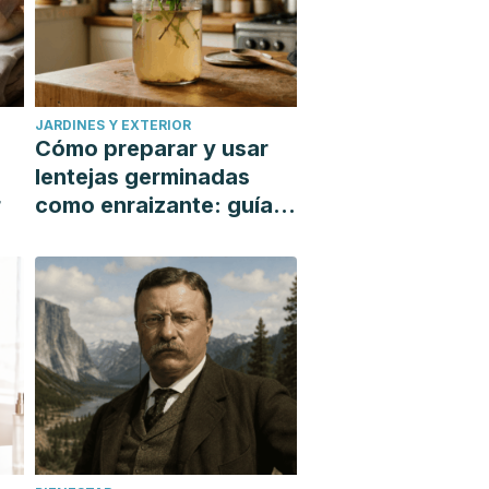
JARDINES Y EXTERIOR
Cómo preparar y usar
lentejas germinadas
r
como enraizante: guía
paso a paso