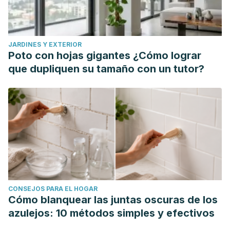
methanolic extract of Euphorbia milii.
BMC complementary
and alternative medicine
,
15
(1), 1-11.
Municipalidad de Miraflores. Corona de Cristo.
JARDINES Y EXTERIOR
Municipalidad de Miraflores
.
Poto con hojas gigantes ¿Cómo lograr
https://www.miraflores.gob.pe/parque-
que dupliquen su tamaño con un tutor?
bicentenario/corona-de-cristo/
Naturaleza Tropical. Mis plantas no florecen. ¿Por qué?
Naturaleza Tropical
. https://naturalezatropical.com/mis-
plantas-no-florecen/
Revista Vinculando. (2008). El Neem en la salud animal y
en el control de plagas.
Revista Vinculando.
https://vinculando.org/articulos/el_neem_en_la_salud_animal_y
CONSEJOS PARA EL HOGAR
Cómo blanquear las juntas oscuras de los
azulejos: 10 métodos simples y efectivos