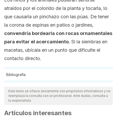
atraídos por el colorido de la planta y tocarla, lo
que causaría un pinchazo con las púas. De tener
la corona de espinas en patios o jardines,
convendría bordearla con rocas ornamentales
para evitar el acercamiento.
Si la siembras en
macetas, ubícala en un punto que dificulte el
contacto directo.
Bibliografía
Todas las fuentes citadas fueron revisadas a profundidad por
nuestro equipo, para asegurar su calidad, confiabilidad,
Este texto se ofrece únicamente con propósitos informativos y no
reemplaza la consulta con un profesional. Ante dudas, consulta a
vigencia y validez.
La bibliografía de este artículo fue
tu especialista.
considerada confiable y de precisión académica o
Artículos interesantes
científica.