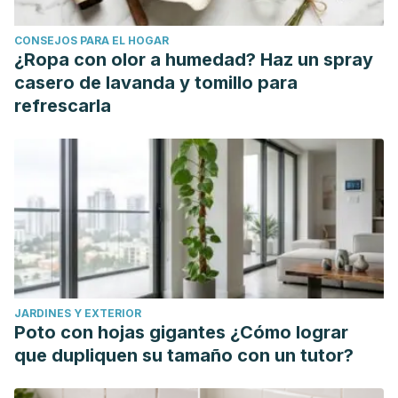
Royal Horticultural Society. (s/f), Top 10 garden plants for
CONSEJOS PARA EL HOGAR
specialist bees. Recuperado el 11 de agosto de 2023, de
¿Ropa con olor a humedad? Haz un spray
https://www.rhs.org.uk/garden-inspiration/wildlife/top-10-
casero de lavanda y tomillo para
garden-plants-for-specialist-bees
refrescarla
Ncsu.edu. (2019) Want to help bees? Plant flowering herbs!
https://montgomery.ces.ncsu.edu/2019/03/want-to-help-
bees-plant-flowering-herbs/
JARDINES Y EXTERIOR
Poto con hojas gigantes ¿Cómo lograr
que dupliquen su tamaño con un tutor?