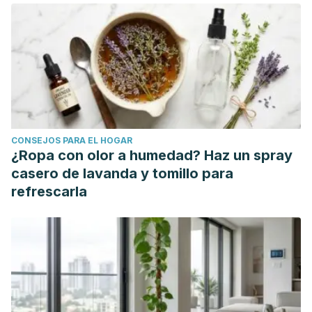
compost: Bases conceptuales y procedimientos.
Sidalc.net
(1999).
Russel EJ, Russel EW. Las condiciones del suelo y el
desarrollo de las plantas. (1964).
Hortalizas V, Escolar H. Tipos de suelo. (2015).
Sánchez J. Fertilidad del suelo y nutrición mineral en
plantas - Conceptos básicos. Fertitec S.A (2007).
CONSEJOS PARA EL HOGAR
¿Ropa con olor a humedad? Haz un spray
casero de lavanda y tomillo para
refrescarla