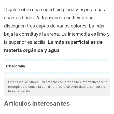
Déjalo sobre una superficie plana y espera unas
cuantas horas. Al transcurrir ese tiempo se
distinguen tres capas de varios colores. La más
baja la constituye la arena. La intermedia es limo y
la superior es arcilla.
La más superficial es de
materia orgánica y agua
.
Bibliografía
Todas las fuentes citadas fueron revisadas a profundidad por
nuestro equipo, para asegurar su calidad, confiabilidad,
Este texto se ofrece únicamente con propósitos informativos y no
reemplaza la consulta con un profesional. Ante dudas, consulta a
vigencia y validez.
La bibliografía de este artículo fue
tu especialista.
considerada confiable y de precisión académica o
Artículos interesantes
científica.
Sztern D, Pravia M. Manual para la elaboración de