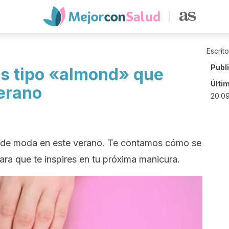
Escrit
Publ
as tipo «almond» que
Últi
verano
20:0
 de moda en este verano. Te contamos cómo se
ra que te inspires en tu próxima manicura.