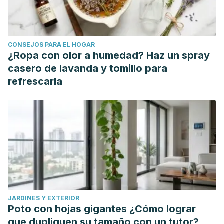
https://www.redalyc.org/articulo.oa?id=105316842003
CONSEJOS PARA EL HOGAR
¿Ropa con olor a humedad? Haz un spray
casero de lavanda y tomillo para
refrescarla
JARDINES Y EXTERIOR
Poto con hojas gigantes ¿Cómo lograr
que dupliquen su tamaño con un tutor?