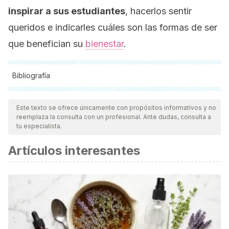
inspirar a sus estudiantes
, hacerlos sentir
queridos e indicarles cuáles son las formas de ser
que benefician su
bienestar
.
Bibliografía
Todas las fuentes citadas fueron revisadas a profundidad por
nuestro equipo, para asegurar su calidad, confiabilidad,
Este texto se ofrece únicamente con propósitos informativos y no
reemplaza la consulta con un profesional. Ante dudas, consulta a
vigencia y validez.
La bibliografía de este artículo fue
tu especialista.
considerada confiable y de precisión académica o
Artículos interesantes
científica.
Rebelo Quirama, Luz Estela , Pamplona González, Julián
David , González Velásquez, Elsy , Ossa Ramírez, José
Fernando , Los conceptos de bienestar y satisfacción. Una
revisión de tema. Revista Guillermo de Ockham [Internet].
2005;3(1):27-59. Recuperado de: