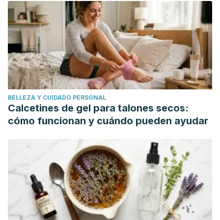
neurological considerations.
Frontiers in human
neuroscience
,
8
, 389.
https://doi.org/10.3389/fnhum.2014.00389
BELLEZA Y CUIDADO PERSONAL
Calcetines de gel para talones secos:
cómo funcionan y cuándo pueden ayudar