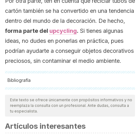
Por otra parte, ten en cuenta que reciclar tubos de
cartón también se ha convertido en una tendencia
dentro del mundo de la decoración. De hecho,
forma parte del
upcycling
.
Si tienes algunas
ideas, no dudes en ponerlas en práctica, pues
podrían ayudarte a conseguir objetos decorativos
preciosos, sin contaminar el medio ambiente.
Bibliografía
Todas las fuentes citadas fueron revisadas a profundidad por
nuestro equipo, para asegurar su calidad, confiabilidad,
Este texto se ofrece únicamente con propósitos informativos y no
reemplaza la consulta con un profesional. Ante dudas, consulta a
vigencia y validez.
La bibliografía de este artículo fue
tu especialista.
considerada confiable y de precisión académica o
Artículos interesantes
científica.
Zaidel D. W. (2014). Creativity, brain, and art: biological and