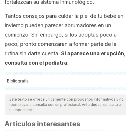
fortalezcan su sistema inmunológico.
Tantos consejos para cuidar la piel de tu bebé en
invierno pueden parecer abrumadores en un
comienzo. Sin embargo, si los adoptas poco a
poco, pronto comenzaran a formar parte de la
rutina sin darte cuenta.
Si aparece una erupción,
consulta con el pediatra.
Bibliografía
Todas las fuentes citadas fueron revisadas a profundidad por
nuestro equipo, para asegurar su calidad, confiabilidad,
Este texto se ofrece únicamente con propósitos informativos y no
reemplaza la consulta con un profesional. Ante dudas, consulta a
vigencia y validez.
La bibliografía de este artículo fue
tu especialista.
considerada confiable y de precisión académica o
Artículos interesantes
científica.