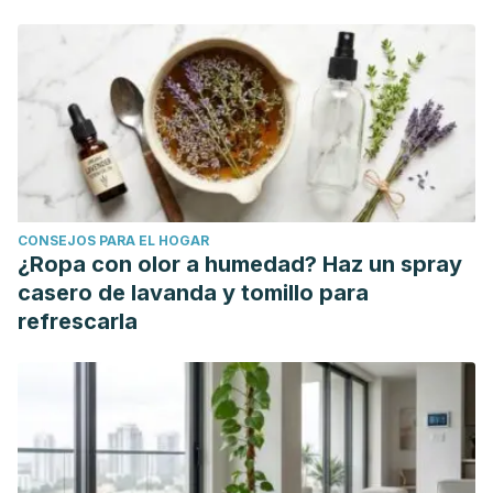
Ibañez, D. E., & Rocco, R. (1997). Necrosis grasa
subcutánea del recién nacido. Medicina Infantil, 4(2).
Beltrán Zapata, L. M., Palacio Gallego, D., & Gómez, C.
(2015). Estimulación temprana: Criterios de utilidad en
la actividad del baño para bebés 6-12 meses. LUQUE,
A. (2007). Cuidados generales de la piel del bebé.
OFFARM, 26(5).
CONSEJOS PARA EL HOGAR
¿Ropa con olor a humedad? Haz un spray
casero de lavanda y tomillo para
refrescarla