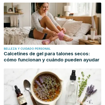
FMC - Formación Médica Continuada En Atención Primaria.
https://doi.org/10.1016/s1134-2072(07)71605-5
Acosta-varela, M. E. (2012). El embarazo. Aportaciones
Originales.
Organización Mundial de la Salud. (2015). OMS, Embarazo.
BELLEZA Y CUIDADO PERSONAL
Calcetines de gel para talones secos:
cómo funcionan y cuándo pueden ayudar