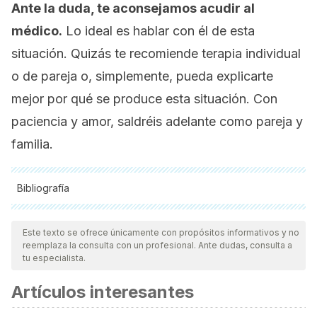
Ante la duda, te aconsejamos acudir al
médico.
Lo ideal es hablar con él de esta
situación. Quizás te recomiende terapia individual
o de pareja o, simplemente, pueda explicarte
mejor por qué se produce esta situación. Con
paciencia y amor, saldréis adelante como pareja y
familia.
Bibliografía
Todas las fuentes citadas fueron revisadas a profundidad por
nuestro equipo, para asegurar su calidad, confiabilidad,
Este texto se ofrece únicamente con propósitos informativos y no
reemplaza la consulta con un profesional. Ante dudas, consulta a
vigencia y validez.
La bibliografía de este artículo fue
tu especialista.
considerada confiable y de precisión académica o
Artículos interesantes
científica.
Bailón Muñoz, E., & Ortega del Moral, A. (2009). Embarazo.