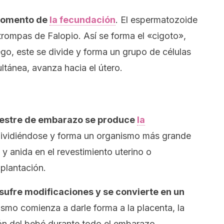
momento de
la fecundación
. El espermatozoide
 trompas de Falopio. Así se forma el «cigoto»,
o, este se divide y forma un grupo de células
tánea, avanza hacia el útero.
imestre de embarazo se produce
la
 dividiéndose y forma un organismo más grande
 y anida en el revestimiento uterino o
mplantación.
o sufre modificaciones y se convierte en un
ismo comienza a darle forma a la placenta, la
ión del bebé durante todo el embarazo.