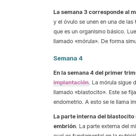
La semana 3 corresponde al 
y el óvulo se unen en una de las
que es un organismo básico. Lueg
llamado «mórula». De forma simul
Semana 4
En la semana 4 del primer tr
implantación
. La mórula sigue
llamado «blastocito». Este se fija
endometrio. A esto se le llama i
La parte interna del blastocit
embrión
. La parte externa del m
cual es fundamental en la nutric