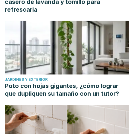
casero de lavanda y tomillo para
intake and cognitive and attitudinal variables relating to
refrescarla
fruits and vegetables. Public Health Nutrition.
https://doi.org/10.1079/PHN2004721
da Silva, F. L., Escribano-Bailón, M. T., Pérez Alonso, J. J.,
Rivas-Gonzalo, J. C., & Santos-Buelga, C. (2007).
Anthocyanin pigments in strawberry. LWT – Food Science
and Technology.
https://doi.org/10.1016/j.lwt.2005.09.018
Stewart, M. L., & Schroeder, N. M. (2013). Dietary treatments
for childhood constipation: Efficacy of dietary fiber and
JARDINES Y EXTERIOR
whole grains. Nutrition Reviews.
Poto con hojas gigantes, ¿cómo lograr
https://doi.org/10.1111/nure.12010
que dupliquen su tamaño con un tutor?