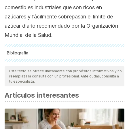
comestibles industriales que son ricos en
azúcares y fácilmente sobrepasan el límite de
azúcar diario recomendado por la Organización
Mundial de la Salud.
Bibliografía
Todas las fuentes citadas fueron revisadas a profundidad por
nuestro equipo, para asegurar su calidad, confiabilidad,
Este texto se ofrece únicamente con propósitos informativos y no
reemplaza la consulta con un profesional. Ante dudas, consulta a
vigencia y validez.
La bibliografía de este artículo fue
tu especialista.
considerada confiable y de precisión académica o
Artículos interesantes
científica.
Jackson, L. W. (2013). The most important meal of the day:
Why children skip breakfast and what can be done about
it.
Pediatric Annals
,
42
(9), 184–187.
https://doi.org/10.3928/00904481-20130823-10