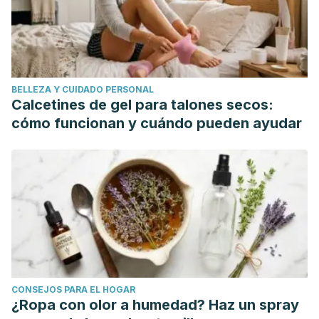
Hobbs, D. A., Givens, D. I., & Lovegrove, J. A. (2019). Yogurt
consumption is associated with higher nutrient intake, diet
quality and favourable metabolic profile in children: a
cross-sectional analysis using data from years 1–4 of the
BELLEZA Y CUIDADO PERSONAL
National diet and Nutrition Survey, UK.
European Journal of
Calcetines de gel para talones secos:
Nutrition
,
58
(1), 409–422. https://doi.org/10.1007/s00394-
cómo funcionan y cuándo pueden ayudar
017-1605-x
O'Neil CE, Nicklas TA, Fulgoni VL 3rd. Consumption of
apples is associated with a better diet quality and reduced
risk of obesity in children: National Health and Nutrition
Examination Survey (NHANES) 2003-2010.
Nutr J
.
2015;14:48. Published 2015 May 14. doi:10.1186/s12937-015-
0040-1
Anderson, A., Porteous, L., Foster, E., Higgins, C., Stead, M.,
CONSEJOS PARA EL HOGAR
Hetherington, M., … Adamson, A. (2005). The impact of a
¿Ropa con olor a humedad? Haz un spray
school-based nutrition education intervention on dietary