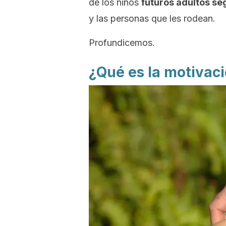
de los niños
futuros adultos se
y las personas que les rodean.
Profundicemos.
¿Qué es la motivac