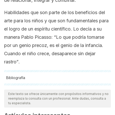
de relacionar, integrar y combinar.
Habilidades que son parte de los beneficios del
arte para los niños y que son fundamentales para
el logro de un espíritu científico. Lo decía a su
manera Pablo Picasso:
“Lo que podría tomarse
por un genio precoz, es el genio de la infancia.
Cuando el niño crece, desaparece sin dejar
rastro”
.
Bibliografía
Todas las fuentes citadas fueron revisadas a profundidad por
nuestro equipo, para asegurar su calidad, confiabilidad,
Este texto se ofrece únicamente con propósitos informativos y no
reemplaza la consulta con un profesional. Ante dudas, consulta a
vigencia y validez.
La bibliografía de este artículo fue
tu especialista.
considerada confiable y de precisión académica o
científica.