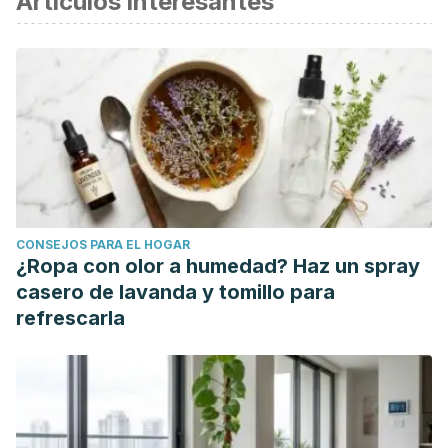
Artículos interesantes
Iwai, K. (2002). La contribución de la educación artística a
la vida de los niños.
Perspectivas
,
32
(4).
Disponible en:
http://www.ibe.unesco.org/sites/default/files/resources/prosp
124_spa.pdf#page=25
Lantieri, L. (2010). Las emociones van a la escuela.
National
Geographic, Monográfico Cerebro y emociones
, 66-73.
Disponible en:
https://www.cbtis59.edu.mx/Descargables/Las-Emociones-
CONSEJOS PARA EL HOGAR
van-a-la-escuela.pdf
¿Ropa con olor a humedad? Haz un spray
Paniagua, K. L., & Vega, M. U. (2008). La teoría de las
casero de lavanda y tomillo para
inteligencias múltiples en la práctica docente en educación
refrescarla
preescolar.
Revista Electrónica Educare
,
12
(1), 135-149.
Disponible en:
https://www.revistas.una.ac.cr/index.php/EDUCARE/article/d