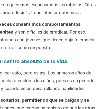
 no queremos escuchar más las rabietas. Otras
cómodo decir
“sí”
que intentar oponernos.
veces consentimos comportamientos
epiten
y son difíciles de erradicar. Por eso,
ntramos con jóvenes que tienen baja tolerancia
n un
“no”
como respuesta.
 el centro absoluto de tu vida
o leer esto, pero es así. Los primeros años de
mucha atención a los niños, pues es un periodo
y cuando están desarrollando habilidades.
o
soltarlos
, permitiendo que se caigan y se
isiones, que tengan un registro de que las otras