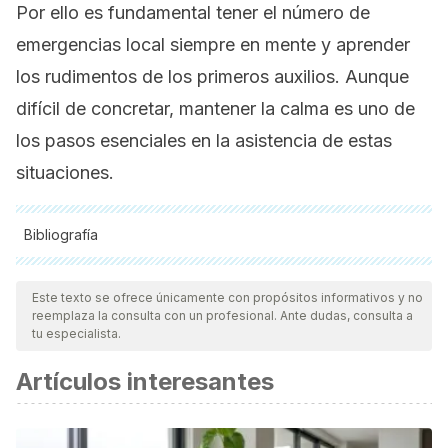
Por ello es fundamental tener el número de
emergencias local siempre en mente y aprender
los rudimentos de los primeros auxilios. Aunque
difícil de concretar, mantener la calma es uno de
los pasos esenciales en la asistencia de estas
situaciones.
Bibliografía
Todas las fuentes citadas fueron revisadas a profundidad por
nuestro equipo, para asegurar su calidad, confiabilidad,
Este texto se ofrece únicamente con propósitos informativos y no
reemplaza la consulta con un profesional. Ante dudas, consulta a
vigencia y validez.
La bibliografía de este artículo fue
tu especialista.
considerada confiable y de precisión académica o
Artículos interesantes
científica.
American Association of Neurological Surgeons. (s.f.).
Cerebrovascular disease
.