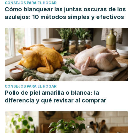
CONSEJOS PARA EL HOGAR
adultos mayores con ictus.
Acta Médica del Centro
,
13
(3),
Cómo blanquear las juntas oscuras de los
304-314. http://scielo.sld.cu/pdf/amdc/v13n3/2709-7927-
azulejos: 10 métodos simples y efectivos
amdc-13-03-304.pdf
Marko, M., Posekany, A., Szabo, S., Scharer, S., Kiechl, S.,
Knoflach, M., ... & Austrian Stroke Unit Registry
Collaborators. (2020). Trends of r-tPA (recombinant tissue-
type plasminogen activator) treatment and treatment-
influencing factors in acute ischemic stroke.
Stroke
,
51
(4),
1240-1247.
https://www.ahajournals.org/doi/abs/10.1161/STROKEAHA.119.0
CONSEJOS PARA EL HOGAR
Pollo de piel amarilla o blanca: la
diferencia y qué revisar al comprar