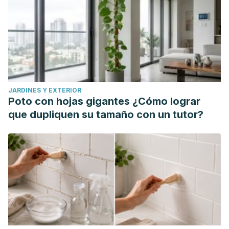
https://www.aans.org/patients/conditions-
treatments/cerebrovascular-disease/
Caprio, F. Z., & Sorond, F. A. (2019). Cerebrovascular
disease: primary and secondary stroke
prevention.
Medical Clinics
,
103
(2), 295-308.
https://www.medical.theclinics.com/article/S0025-
JARDINES Y EXTERIOR
7125(18)30123-8/abstract
Poto con hojas gigantes ¿Cómo lograr
Khaku, A. S., & Tadi, P. (2017). Cerebrovascular disease.
que dupliquen su tamaño con un tutor?
https://pubmed.ncbi.nlm.nih.gov/28613677/
Gutiérrez-Zúñiga, R., Fuentes, B., & Díez-Tejedor, E. (2019).
Ictus isquémico. Infarto cerebral y ataque isquémico
transitorio.
Medicine-Programa de Formación Médica
Continuada Acreditado
,
12
(70), 4085-4096.
https://www.sciencedirect.com/science/article/pii/S0304541
Lemus Fajardo, N. M., Linares Cánovas, L. P., Lazo Herrera,
L. A., & Linares Cánovas, L. B. (2019). Caracterización de