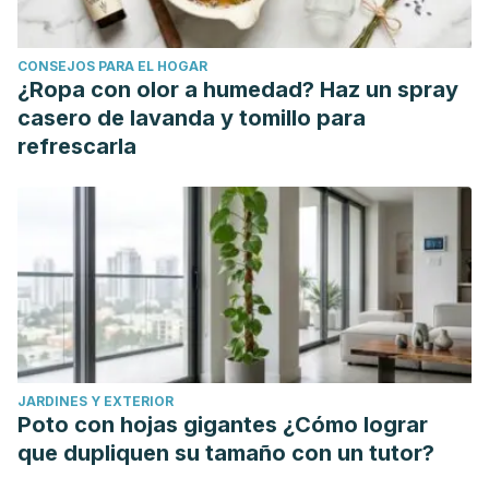
(2020). Sleep Disorders and Headache: A Review of
Correlation and Mutual Influence.
Pain and therapy
,
9
(2),
CONSEJOS PARA EL HOGAR
411–425. Recuperado de: https://doi.org/10.1007/s40122-
¿Ropa con olor a humedad? Haz un spray
020-00180-6
casero de lavanda y tomillo para
Krymchantowski, A. V., & da Cunha Jevoux, C. (2014). Wine
refrescarla
and headache.
Headache
,
54
(6), 967–975. Recuperado
de: https://pubmed.ncbi.nlm.nih.gov/24801068/.
Krymchantowski A. V. (2010). Headaches due to external
compression.
Current pain and headache reports
,
14
(4),
321–324. Recuperado de:
https://pubmed.ncbi.nlm.nih.gov/20499214/.
Kristoffersen, E. S., & Lundqvist, C. (2014). Medication-
overuse headache: epidemiology, diagnosis and
JARDINES Y EXTERIOR
treatment.
Therapeutic advances in drug safety
,
5
(2), 87–
Poto con hojas gigantes ¿Cómo lograr
99. Recuperado de:
que dupliquen su tamaño con un tutor?
https://www.ncbi.nlm.nih.gov/pmc/articles/PMC4110872/.