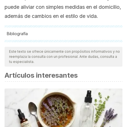
puede aliviar con simples medidas en el domicilio,
además de cambios en el estilo de vida.
Bibliografía
Todas las fuentes citadas fueron revisadas a profundidad por
nuestro equipo, para asegurar su calidad, confiabilidad,
Este texto se ofrece únicamente con propósitos informativos y no
reemplaza la consulta con un profesional. Ante dudas, consulta a
vigencia y validez.
La bibliografía de este artículo fue
tu especialista.
considerada confiable y de precisión académica o
Artículos interesantes
científica.
Clínica Mayo. (26 de enero de 2022). Neuralgia del
trigémino. Disponible en: https://www.mayoclinic.org/es-
es/diseases-conditions/trigeminal-neuralgia/symptoms-
causes/syc-20353344.
Korabelnikova, E. A., Danilov, A. B., Danilov, A. B.,
Vorobyeva, Y. D., Latysheva, N. V., & Artemenko, A. R.