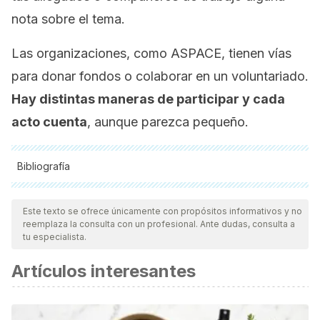
nota sobre el tema.
Las organizaciones, como ASPACE, tienen vías
para donar fondos o colaborar en un voluntariado.
Hay distintas maneras de participar y cada
acto cuenta
, aunque parezca pequeño.
Bibliografía
Todas las fuentes citadas fueron revisadas a profundidad por
nuestro equipo, para asegurar su calidad, confiabilidad,
Este texto se ofrece únicamente con propósitos informativos y no
reemplaza la consulta con un profesional. Ante dudas, consulta a
vigencia y validez.
La bibliografía de este artículo fue
tu especialista.
considerada confiable y de precisión académica o
Artículos interesantes
científica.
Sadowska, Małgorzata, Beata Sarecka-Hujar, and Ilona
Kopyta. "Cerebral palsy: Current opinions on definition,