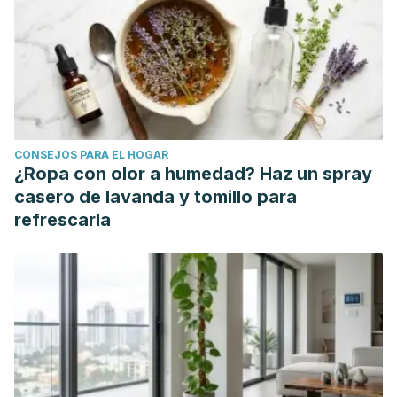
epidemiology, risk factors, classification and treatment
options."
Neuropsychiatric disease and treatment
16
(2020): 1505.
te Velde, Anna, et al. "Early diagnosis and classification of
cerebral palsy: an historical perspective and barriers to an
early diagnosis."
Journal of Clinical Medicine
8.10 (2019):
CONSEJOS PARA EL HOGAR
1599.
¿Ropa con olor a humedad? Haz un spray
Hallman-Cooper, Jamika L., and Franklyn Rocha Cabrero.
casero de lavanda y tomillo para
"Cerebral palsy."
StatPearls [Internet]
(2022).
refrescarla
Fahey, Michael C., et al. "The genetic basis of cerebral
palsy."
Developmental Medicine & Child Neurology
59.5
(2017): 462-469.
Blair, Eve, Christine Cans, and Elodier Sellier.
"Epidemiology of the cerebral palsies."
Cerebral
palsy
(2018): 19-28.
Lewis, Sara A., et al. "Insights from genetic studies of