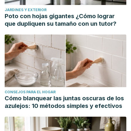
cerebral palsy."
Frontiers in Neurology
11 (2021): 625428.
JARDINES Y EXTERIOR
Jahan, Israt, et al. "Epidemiology of cerebral palsy in low‐
Poto con hojas gigantes ¿Cómo lograr
and middle‐income countries: preliminary findings from an
que dupliquen su tamaño con un tutor?
international multi‐centre cerebral palsy
register."
Developmental Medicine & Child Neurology
63.11
(2021): 1327-1336.
CONSEJOS PARA EL HOGAR
Cómo blanquear las juntas oscuras de los
azulejos: 10 métodos simples y efectivos