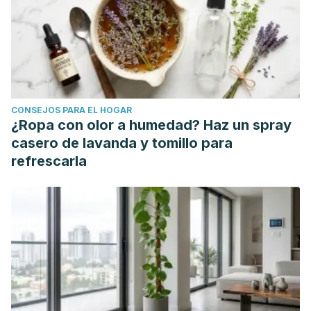
systematic review, meta-analysis and meta-regression of
the effect of protein supplementation on resistance
training-induced gains in muscle mass and strength in
healthy adults. British journal of sports medicine, 52(6),
376–384. https://doi.org/10.1136/bjsports-2017-097608
CONSEJOS PARA EL HOGAR
Storer, T. W., Basaria, S., Traustadottir, T., Harman, S. M.,
¿Ropa con olor a humedad? Haz un spray
Pencina, K., Li, Z., Travison, T. G., Miciek, R., Tsitouras, P.,
casero de lavanda y tomillo para
Hally, K., Huang, G., & Bhasin, S. (2017). Effects of
refrescarla
Testosterone Supplementation for 3 Years on Muscle
Performance and Physical Function in Older Men. The
Journal of clinical endocrinology and metabolism, 102(2),
583–593. https://doi.org/10.1210/jc.2016-2771
Schoenfeld, B. J., Contreras, B., Krieger, J., Grgic, J.,
Delcastillo, K., Belliard, R., & Alto, A. (2019). Resistance
Training Volume Enhances Muscle Hypertrophy but Not
Strength in Trained Men. Medicine and science in sports