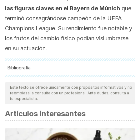
las figuras claves en el Bayern de Múnich
que
terminó consagrándose campeón de la
UEFA
Champions League
. Su rendimiento fue notable y
los frutos del cambio físico podían vislumbrarse
en su actuación.
Bibliografía
Todas las fuentes citadas fueron revisadas a profundidad por
nuestro equipo, para asegurar su calidad, confiabilidad,
Este texto se ofrece únicamente con propósitos informativos y no
reemplaza la consulta con un profesional. Ante dudas, consulta a
vigencia y validez.
La bibliografía de este artículo fue
tu especialista.
considerada confiable y de precisión académica o
Artículos interesantes
científica.
Morton, R. W., Murphy, K. T., McKellar, S. R., Schoenfeld, B.
J., Henselmans, M., Helms, E., Aragon, A. A., Devries, M. C.,
Banfield, L., Krieger, J. W., & Phillips, S. M. (2018). A