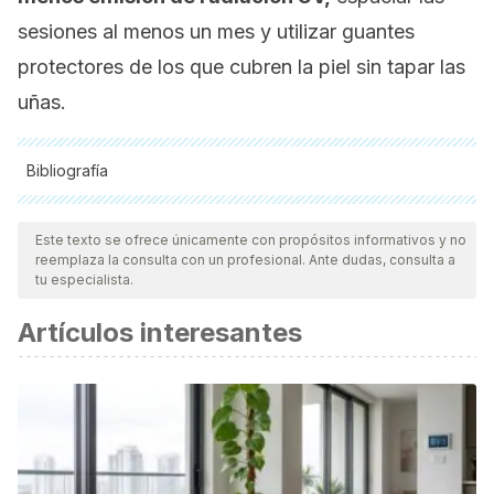
sesiones al menos un mes y utilizar guantes
protectores de los que cubren la piel sin tapar las
uñas.
Bibliografía
Todas las fuentes citadas fueron revisadas a profundidad por
nuestro equipo, para asegurar su calidad, confiabilidad,
Este texto se ofrece únicamente con propósitos informativos y no
reemplaza la consulta con un profesional. Ante dudas, consulta a
vigencia y validez.
La bibliografía de este artículo fue
tu especialista.
considerada confiable y de precisión académica o
Artículos interesantes
científica.
Ardila Padilla, C. A., Vignoni, M., Serrano, M. P., & Dántola,
M. L. (2025). Phototoxic Effects on Skin Biomolecules
Induced by a Domestic Nail Polish Dryer Device.
Chemical
research in toxicology
,
38
(1), 182–192.
https://pubmed.ncbi.nlm.nih.gov/39763051/