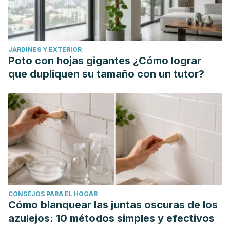
Słabicka‑Jakubczyk, A., Lewandowski, M., Pastuszak, P.,
Barańska‑Rybak, W., & Górska‑Ponikowska, M. (2023).
Influence of UV nail lamps radiation on human
JARDINES Y EXTERIOR
keratinocytes viability.
Scientific Reports,
13, Article 22530.
Poto con hojas gigantes ¿Cómo lograr
https://www.nature.com/articles/s41598-023-49814-7
que dupliquen su tamaño con un tutor?
Zhivagui, M., Hoda, A., Valenzuela, N., Yeh, Y.-Y., Dai, J.,
He, Y., Nandi, S. P., Otlu, B., Van Houten, B., & Alexandrov,
L. B. (2023). DNA damage and somatic mutations in
mammalian cells after irradiation with a nail polish dryer.
Nature Communications
, 14(1), Article 276.
https://www.nature.com/articles/s41467-023-35876-8
CONSEJOS PARA EL HOGAR
Cómo blanquear las juntas oscuras de los
azulejos: 10 métodos simples y efectivos