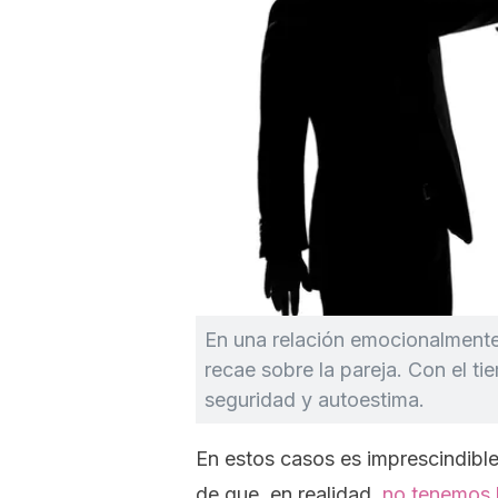
En una relación emocionalmente 
recae sobre la pareja. Con el t
seguridad y autoestima.
En estos casos es imprescindible
de que, en realidad,
no tenemos 