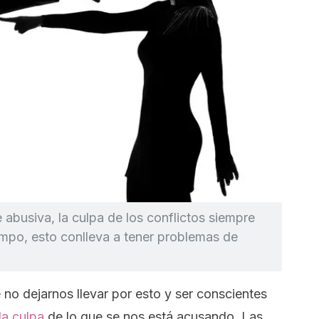
abusiva, la culpa de los conflictos siempre
iempo, esto conlleva a tener problemas de
 no dejarnos llevar por esto y ser conscientes
la culpa
de lo que se nos está acusando. Las