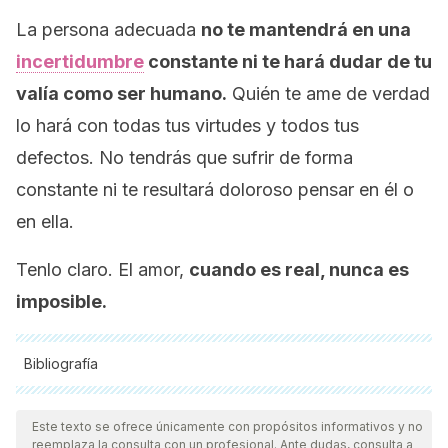
La persona adecuada
no te mantendrá en una
incertidumbre
constante ni te hará dudar de tu
valía como ser humano.
Quién te ame de verdad
lo hará con todas tus virtudes y todos tus
defectos. No tendrás que sufrir de forma
constante ni te resultará doloroso pensar en él o
en ella.
Tenlo claro. El amor,
cuando es real, nunca es
imposible.
Bibliografía
Todas las fuentes citadas fueron revisadas a profundidad por
nuestro equipo, para asegurar su calidad, confiabilidad,
Este texto se ofrece únicamente con propósitos informativos y no
reemplaza la consulta con un profesional. Ante dudas, consulta a