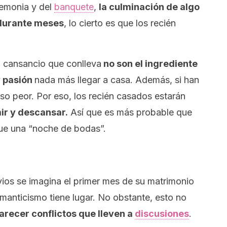
remonia y del
banquete
,
la culminación de algo
durante meses
, lo cierto es que los recién
l cansancio que conlleva
no son el ingrediente
y pasión
nada más llegar a casa. Además, si han
luso peor. Por eso, los recién casados estarán
ir y descansar.
Así que es más probable que
ue una “noche de bodas”.
vios se imagina el primer mes de su matrimonio
manticismo tiene lugar. No obstante, esto no
recer conflictos que lleven a
discusiones
.