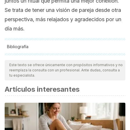
juntos un ritual que permita una mejor conexión.
Se trata de tener una visión de pareja desde otra
perspectiva, más relajados y agradecidos por un
día más.
Bibliografía
Todas las fuentes citadas fueron revisadas a profundidad por
nuestro equipo, para asegurar su calidad, confiabilidad,
Este texto se ofrece únicamente con propósitos informativos y no
reemplaza la consulta con un profesional. Ante dudas, consulta a
vigencia y validez.
La bibliografía de este artículo fue
tu especialista.
considerada confiable y de precisión académica o
Artículos interesantes
científica.
Cid, F. M. (2011). Los cuatro componentes de la relación de
pareja.
Revista electrónica de psicología Iztacala
,
14
(1),
321-332.
García, F. E., Fuentes Zarate, R., & Sánchez Sánchez, A.
(2016). Amor, satisfacción en la pareja y resolución de