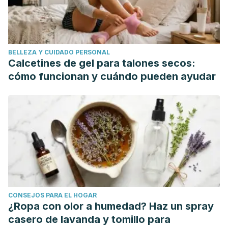
conflictos en adultos jóvenes.
Ajayu Órgano de Difusión
Científica del Departamento de Psicología UCBSP
,
14
(2),
284-302.
BELLEZA Y CUIDADO PERSONAL
Cid, F. M., & Cid, Y. M. (2012). Características de los
Calcetines de gel para talones secos:
componentes del amor de pareja en una muestra de
cómo funcionan y cuándo pueden ayudar
estudiantes chilenos.
Revista Electrónica de Psicología
Iztacala
,
15
(1), 206.
Ottazi Ponce, A. (2011). Estilos de amor, satisfacción y
compromiso en relaciones de pareja estables.
CONSEJOS PARA EL HOGAR
¿Ropa con olor a humedad? Haz un spray
casero de lavanda y tomillo para