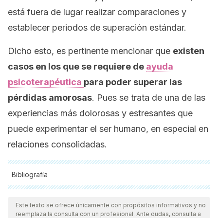
está fuera de lugar realizar comparaciones y
establecer periodos de superación estándar.
Dicho esto, es pertinente mencionar que
existen
casos en los que se requiere de
ayuda
psicoterapéutica
para poder superar las
pérdidas amorosas
. Pues se trata de una de las
experiencias más dolorosas y estresantes que
puede experimentar el ser humano, en especial en
relaciones consolidadas.
Bibliografía
Todas las fuentes citadas fueron revisadas a profundidad por
nuestro equipo, para asegurar su calidad, confiabilidad,
Este texto se ofrece únicamente con propósitos informativos y no
reemplaza la consulta con un profesional. Ante dudas, consulta a
vigencia y validez.
La bibliografía de este artículo fue