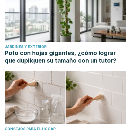
jóvenes: factores relacionados con su impacto. Enseñanza
e Investig en Psicol. 2017;22(3):342–52.
Parra García J. Experiencia emocional y ruptura de pareja.
Familia. Revista de Ciencias y Orientación Familiar
[Internet]. 2008;36(36):25–40. Disponible en:
https://core.ac.uk/download/pdf/50604587.pdf
JARDINES Y EXTERIOR
Sabariegos I. Arteterapia como ayuda hacia la superación
Poto con hojas gigantes, ¿cómo lograr
de la ruptura de vínculos en relaciones de pareja
que dupliquen su tamaño con un tutor?
[Internet]. Vol. 66. Universidad Autonoma de Madrid; 2012.
Available from:
https://eprints.ucm.es/17675/1/03_TFM_Inma_Sabariegos_2012
Valadez RS, Fernández SME. Terapia breve cognitivo-
conductual y centrada en soluciones en un caso de duelo
por ruptura amorosa en un paciente homosexual. Revista
Electrónica de Psicología Iztacala. 2018;21(2):723-752.
Disponible en: https://www.medigraphic.com/cgi-
CONSEJOS PARA EL HOGAR